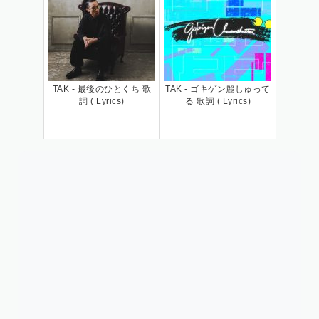
TAK - 最後のひとくち 歌
TAK - ゴキゲン麗しゅって
詞 ( Lyrics)
る 歌詞 ( Lyrics)