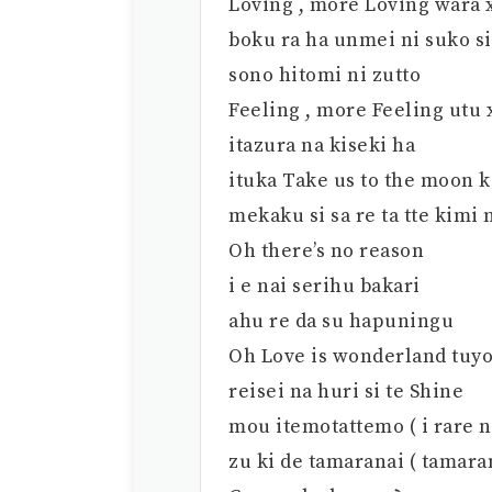
Loving , more Loving wara xt
boku ra ha unmei ni suko si 
sono hitomi ni zutto
Feeling , more Feeling utu x
itazura na kiseki ha
ituka Take us to the moon k
mekaku si sa re ta tte kimi
Oh there’s no reason
i e nai serihu bakari
ahu re da su hapuningu
Oh Love is wonderland tuyo 
reisei na huri si te Shine
mou itemotattemo ( i rare n
zu ki de tamaranai ( tamara