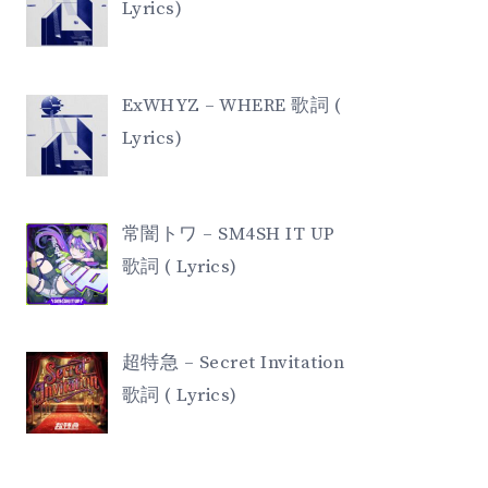
Lyrics)
ExWHYZ – WHERE 歌詞 (
Lyrics)
常闇トワ – SM4SH IT UP
歌詞 ( Lyrics)
超特急 – Secret Invitation
歌詞 ( Lyrics)