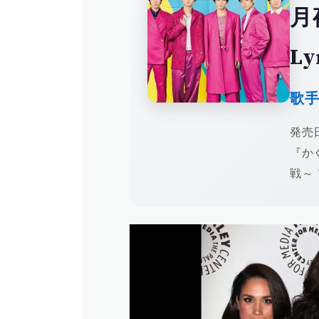
月
Ly
歌
発売日
『か
戦～