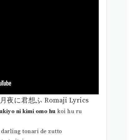
降る月夜に君想ふ Romaji Lyrics
tukiyo ni kimi omo hu
koi hu ru
 darling tonari de zutto