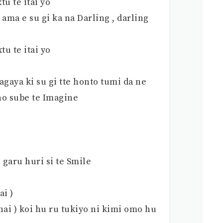
u te itai yo
ama e su gi ka na Darling , darling
tu te itai yo
agaya ki su gi tte honto tumi da ne
 no sube te Imagine
garu huri si te Smile
ai )
nai ) koi hu ru tukiyo ni kimi omo hu