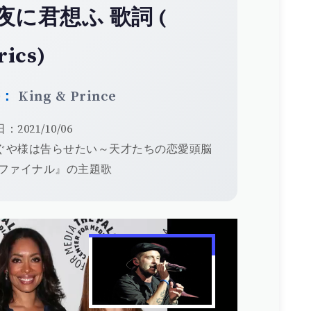
夜に君想ふ 歌詞 (
rics)
手：
King & Prince
：2021/10/06
ぐや様は告らせたい～天才たちの恋愛頭脳
 ファイナル』の主題歌