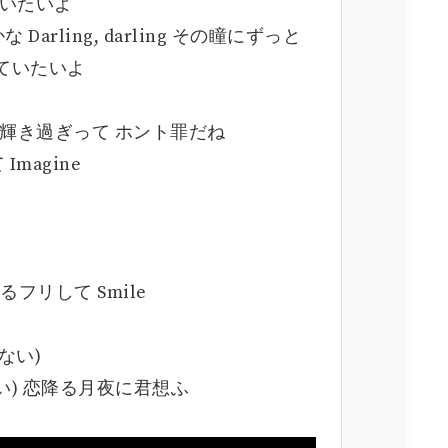
笑っていたいよ
arling, darling その瞳にずっと
 映っていたいよ
moon 輝き過ぎって ホント罪だね
magine
 強がるフリして Smile
ない)
い) 恋降る月夜に君想ふ