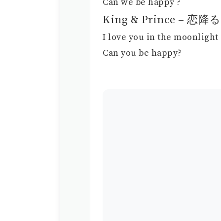
Can we be happy ?
King & Prince – 恋
I love you in the moonlight
Can you be happy?