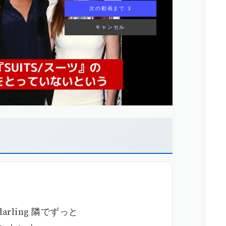
次の動画まで 2
キャンセル
g, darling 隣でずっと