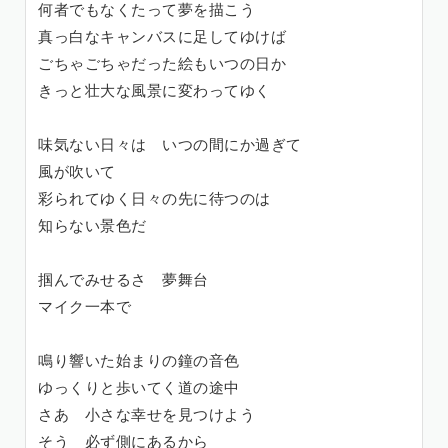
何者でもなくたって夢を描こう
真っ白なキャンバスに足してゆけば
ごちゃごちゃだった絵もいつの日か
きっと壮大な風景に変わってゆく
味気ない日々は いつの間にか過ぎて
風が吹いて
彩られてゆく日々の先に待つのは
知らない景色だ
掴んでみせるさ 夢舞台
マイク一本で
鳴り響いた始まりの鐘の音色
ゆっくりと歩いてく道の途中
さあ 小さな幸せを見つけよう
そう 必ず側にあるから