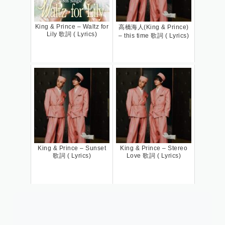
King & Prince – Waltz for
高橋海人(King & Prince)
Lily 歌詞 ( Lyrics)
– this time 歌詞 ( Lyrics)
King & Prince – Sunset
King & Prince – Stereo
歌詞 ( Lyrics)
Love 歌詞 ( Lyrics)