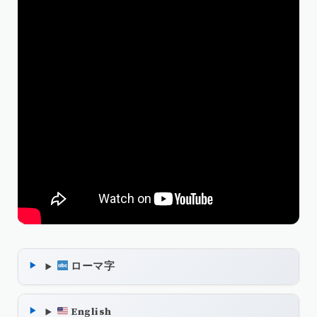
ローマ字
English