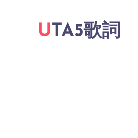
UTA5歌詞