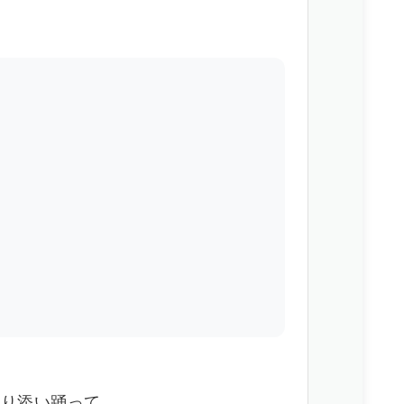
寄り添い踊って