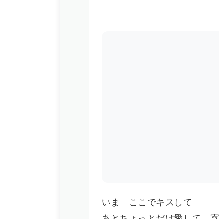
いま ここでキスして
あとちょっとだけ愛して 