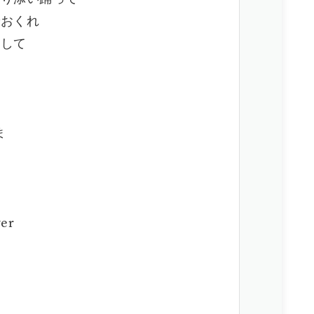
でおくれ
殺して
ま
er