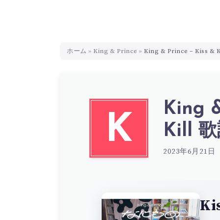
ホーム
»
King & Prince
»
King & Prince – Kiss & K
King &
K
Kill 歌
2023年6月21日
Ki