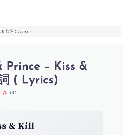
ill 歌詞 ( Lyrics)
 Prince – Kiss &
詞 ( Lyrics)
142
ss & Kill