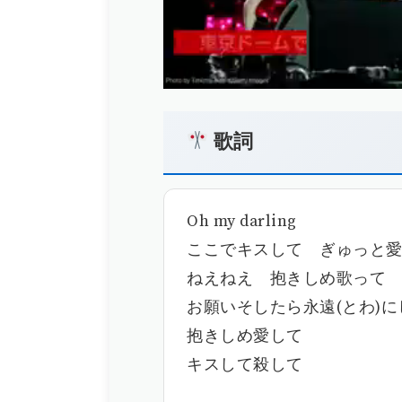
歌詞
Oh my darling
ここでキスして ぎゅっと
ねえねえ 抱きしめ歌って
お願いそしたら永遠(とわ)に
抱きしめ愛して
キスして殺して