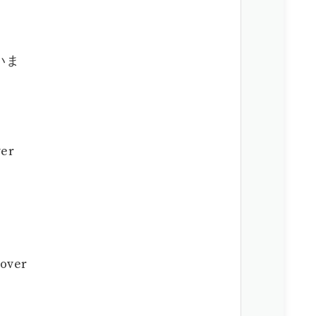
いま
er
ver