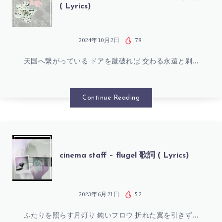
( Lyrics)
STAFF
–
2024年10月2日
78
天国へ繋がっている ドアを蹴破れば 交わる永遠と刹…
バ
ー
Continue Reading
ス
デ
CINEMA
cinema staff – flugel 歌詞 ( Lyrics)
イ
STAFF
ズ・
–
2023年6月21日
52
イ
ふたりを照らす月灯り 鈍いフロウ 折れた翼を引きず…