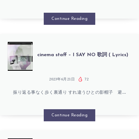
FLUGEL
ヴ
歌
Continue Reading
歌
詞
詞
(
CINEMA
cinema staff – I SAY NO 歌詞 ( Lyrics)
(
LYRICS)
STAFF
LYRICS)
–
2023年6月21日
72
振り返る事なく歩く裏通り すれ違うひとの影帽子 避…
I
SAY
Continue Reading
NO