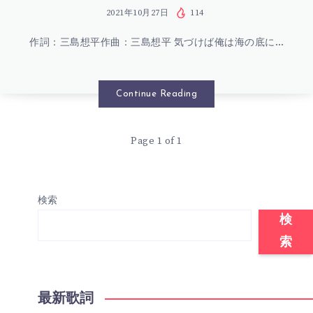
–
2021年10月27日
114
作詞：三島想平作曲：三島想平 気づけば俺は海の底に…
海
底
Continue Reading
歌
Page 1 of 1
詞
(
検索
LYRICS)
検
索
最新歌詞