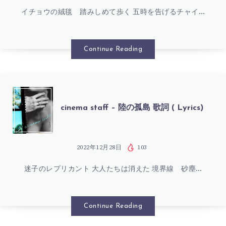
マ
イチョウの絨毯 踏みしめて歩く 五時を告げるチャイ…
橙
ン
の
Continue Reading
歌
日
詞
歌
CINEMA
cinema staff – 陸の孤島 歌詞 ( Lyrics)
(
詞
STAFF
LYRICS)
(
–
2022年12月28日
103
LYRICS)
迷子のレプリカント 大人たちは消えた 境界線 砂塵…
陸
の
Continue Reading