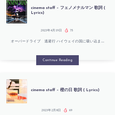
歌
CINEMA
cinema staff – フェノメナルマン 歌詞 (
Lyrics)
詞
STAFF
(
–
2023年4月19日
75
LYRICS)
オーバードライブ 逃避行 ハイウェイの国に吸い込ま…
フ
ェ
Continue Reading
ノ
メ
CINEMA
cinema staff – 橙の日 歌詞 ( Lyrics)
ナ
STAFF
ル
–
2023年2月8日
69