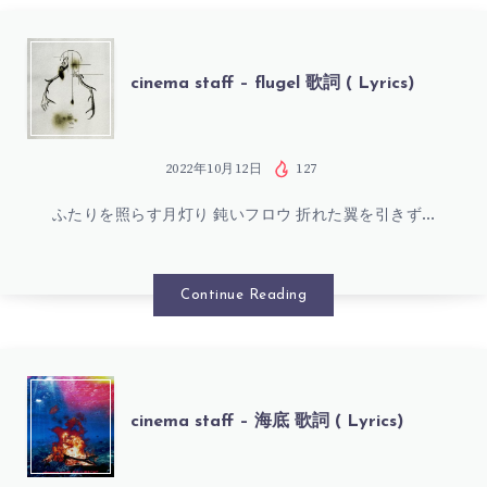
孤
島
CINEMA
cinema staff – flugel 歌詞 ( Lyrics)
歌
STAFF
詞
–
2022年10月12日
127
(
ふたりを照らす月灯り 鈍いフロウ 折れた翼を引きず…
FLUGEL
LYRICS)
歌
Continue Reading
詞
(
CINEMA
cinema staff – 海底 歌詞 ( Lyrics)
LYRICS)
STAFF