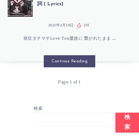
詞 ( Lyrics)
ツ
ル
2023年2月18日
105
発症タチマチLove You愛故に 繋がれたまま …
ギ
リ
Continue Reading
ア
Page 1 of 1
–
ハ
検索
ウ
検
索
ス