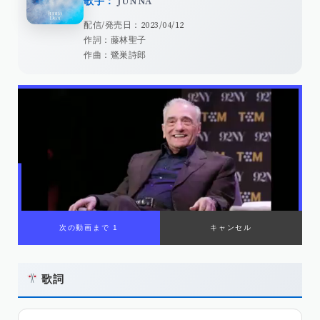
歌手：
JUNNA
配信/発売日：2023/04/12
作詞：藤林聖子
作曲：鷺巣詩郎
00:00
/
01:08
歌詞