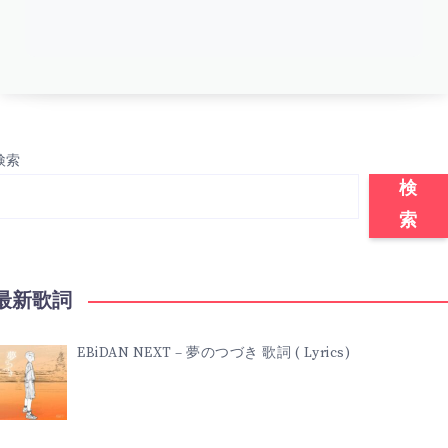
検索
検
索
最新歌詞
EBiDAN NEXT – 夢のつづき 歌詞 ( Lyrics)