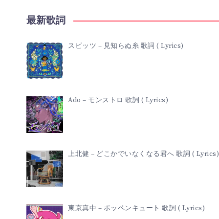
~
最新歌詞
離
スピッツ – 見知らぬ糸 歌詞 ( Lyrics)
れ
ゆ
Ado – モンストロ 歌詞 ( Lyrics)
く
愛
上北健 – どこかでいなくなる君へ 歌詞 ( Lyrics)
~
歌
東京真中 – ポッペンキュート 歌詞 ( Lyrics)
詞