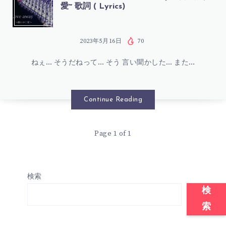
愛~ 歌詞 ( Lyrics)
レ
ク
2023年5月16日
70
ねぇ… そうだねって… そう 言い聞かした… また…
ト
ロ
Continue Reading
ニ
Page 1 of 1
カ
–
検索
LOVE
検
索
AWAY